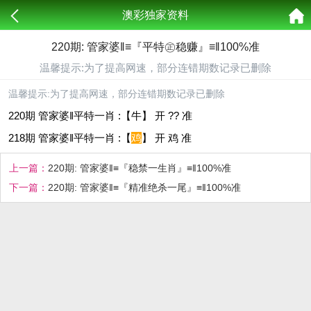
澳彩独家资料
220期: 管家婆‖≡『平特㊣稳赚』≡‖100%准
温馨提示:为了提高网速，部分连错期数记录已删除
温馨提示:为了提高网速，部分连错期数记录已删除
220期 管家婆‖平特一肖 :【牛】 开 ?? 准
218期 管家婆‖平特一肖 :【
鸡
】 开 鸡 准
上一篇：
220期: 管家婆‖≡『稳禁一生肖』≡‖100%准
下一篇：
220期: 管家婆‖≡『精准绝杀一尾』≡‖100%准