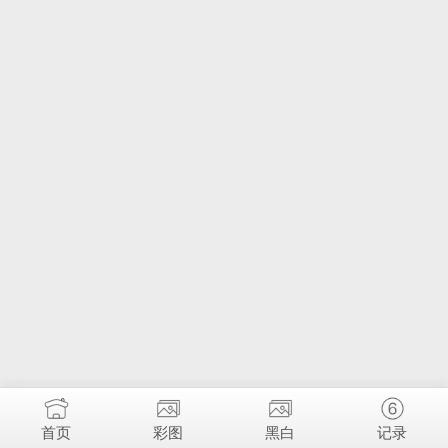
首页
彩图
黑白
记录