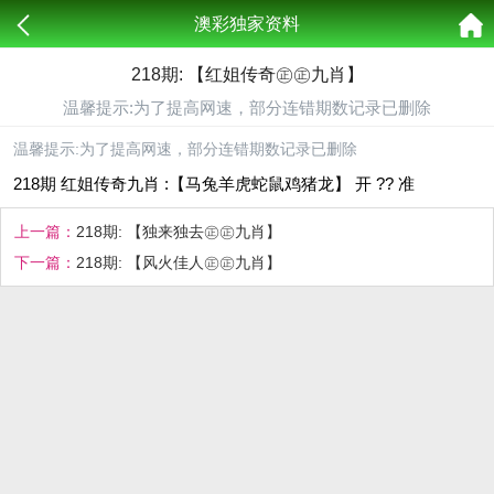
澳彩独家资料
218期: 【红姐传奇㊣㊣九肖】
温馨提示:为了提高网速，部分连错期数记录已删除
温馨提示:为了提高网速，部分连错期数记录已删除
218期 红姐传奇九肖 :【马兔羊虎蛇鼠鸡猪龙】 开 ?? 准
上一篇：
218期: 【独来独去㊣㊣九肖】
下一篇：
218期: 【风火佳人㊣㊣九肖】