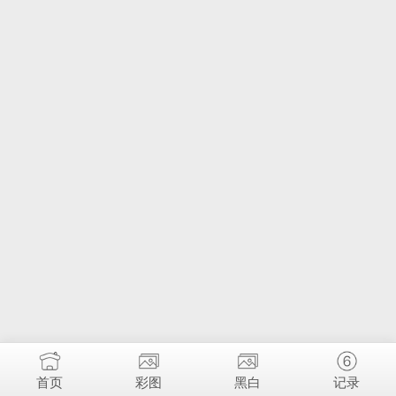
首页
彩图
黑白
记录