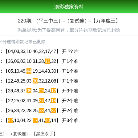
澳彩独家资料
220期: （平三中三）-（复试连）-【万年魔王】
温馨提示:为了提高网速，部分连错期数记录已删除
部分连错期数记录已删除
4,03,33,10,46,22,17,47】 开 ?? 准
6,06,02,10,31,28,
11
,32】 开1个准
05,10,49,
44
,19,14,43,30】 开1个准
22,49,25,03,
30
,32,12,08】 开1个准
39,49,37,
05
,04,
09
,24,
12
】 开3个准
2,25,02,41,09,
27
,42,
19
】 开2个准
6,34,22,28,25,
38
,44,
37
】 开2个准
: 【
42
,10,04,22,
17
,41,
40
,14】 开3个准
中三）-（复试连）-【黑庄杀手】