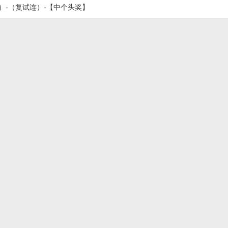
中2）-（复试连）-【中个头奖】