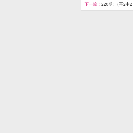
下一篇：
220期: （平2