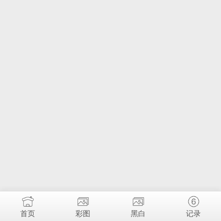
首页
彩图
黑白
记录