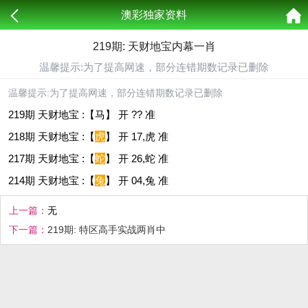
澳彩独家资料
219期: 天财地宝内幕一肖
温馨提示:为了提高网速，部分连错期数记录已删除
温馨提示:为了提高网速，部分连错期数记录已删除
219期 天财地宝 :【马】 开 ?? 准
218期 天财地宝 :【
虎
】 开 17,虎 准
217期 天财地宝 :【
蛇
】 开 26,蛇 准
214期 天财地宝 :【
兔
】 开 04,兔 准
上一篇：
无
下一篇：
219期: 特区高手实战两肖中