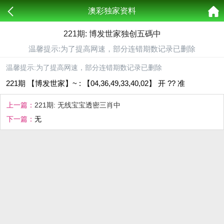
澳彩独家资料
221期: 博发世家独创五碼中
温馨提示:为了提高网速，部分连错期数记录已删除
温馨提示:为了提高网速，部分连错期数记录已删除
221期 【博发世家】~ : 【04,36,49,33,40,02】 开 ?? 准
上一篇：
221期: 无线宝宝透密三肖中
下一篇：
无