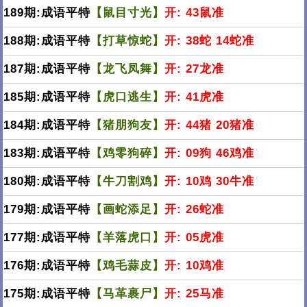
189期:成语平特
【鼠目寸光】
开: 43鼠准
188期:成语平特
【打草惊蛇】
开: 38蛇 14蛇准
187期:成语平特
【龙飞凤舞】
开: 27龙准
185期:成语平特
【虎口逃生】
开: 41虎准
184期:成语平特
【猪朋狗友】
开: 44猪 20猪准
183期:成语平特
【鸡零狗碎】
开: 09狗 46鸡准
180期:成语平特
【牛刀割鸡】
开: 10鸡 30牛准
179期:成语平特
【画蛇添足】
开: 26蛇准
177期:成语平特
【羊落虎口】
开: 05虎准
176期:成语平特
【鸡毛蒜皮】
开: 10鸡准
175期:成语平特
【马革裹尸】
开: 25马准