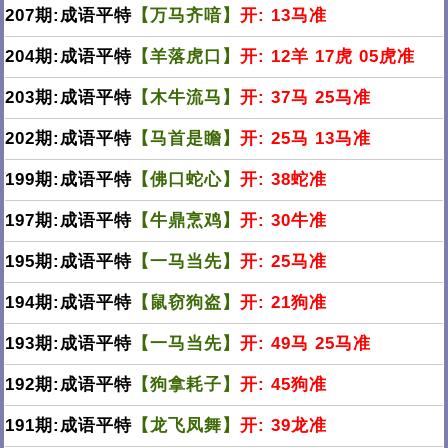
207期:成语平特
【万马齐喑】
开: 13马准
204期:成语平特
【羊落虎口】
开: 12羊 17虎 05虎准
203期:成语平特
【木牛流马】
开: 37马 25马准
202期:成语平特
【马首是瞻】
开: 25马 13马准
199期:成语平特
【佛口蛇心】
开: 38蛇准
197期:成语平特
【牛鼎烹鸡】
开: 30牛准
195期:成语平特
【一马当先】
开: 25马准
194期:成语平特
【鼠窃狗盗】
开: 21狗准
193期:成语平特
【一马当先】
开: 49马 25马准
192期:成语平特
【狗拿耗子】
开: 45狗准
191期:成语平特
【龙飞凤舞】
开: 39龙准