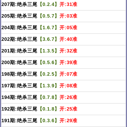
207期:绝杀三尾
【0.2.4】
开:31准
205期:绝杀三尾
【0.5.7】
开:03准
204期:绝杀三尾
【1.6.7】
开:05准
202期:绝杀三尾
【3.6.7】
开:40准
201期:绝杀三尾
【1.3.5】
开:32准
200期:绝杀三尾
【0.5.6】
开:39准
198期:绝杀三尾
【0.2.5】
开:07准
197期:绝杀三尾
【1.3.9】
开:08准
194期:绝杀三尾
【0.7.8】
开:26准
192期:绝杀三尾
【0.1.8】
开:25准
191期:绝杀三尾
【0.3.6】
开:29准