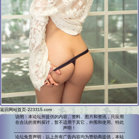
返回网站首页-223315.com
说明：本论坛所提供的内容、资料、图片和资讯，只应用
在合法的资料探讨，暂不适用于其它，外围和使用。特此
声明！
论坛免责声明：以上所有广告内容均为赞助商提供，本站